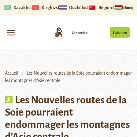
Kazakhstan
Kirghizstan
Ouzbékistan
Région Ouïghoure
Tadjik
S’abonner
Connexion
Accueil
Les Nouvelles routes de la Soie pourraient endommager
les montagnes d’Asie centrale
Les Nouvelles routes de la
Soie pourraient
endommager les montagnes
d’Asie centrale