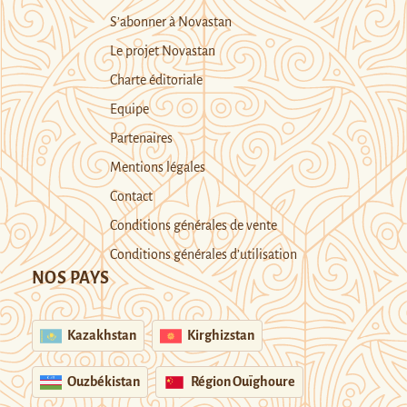
S’abonner à Novastan
Le projet Novastan
Charte éditoriale
Equipe
Partenaires
Mentions légales
Contact
Conditions générales de vente
Conditions générales d’utilisation
NOS PAYS
Kazakhstan
Kirghizstan
Ouzbékistan
Région Ouïghoure