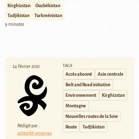
Kirghizstan
Ouzbékistan
Tadjikistan
Turkménistan
9 minutes
TAGS
24 février 2021
Accès abonné
Asie centrale
Belt and Road initiative
Environnement
Kirghizstan
Montagne
Nouvelles routes de la Soie
Rédigé par :
Route
Tadjikistan
achtorkh
amarvau