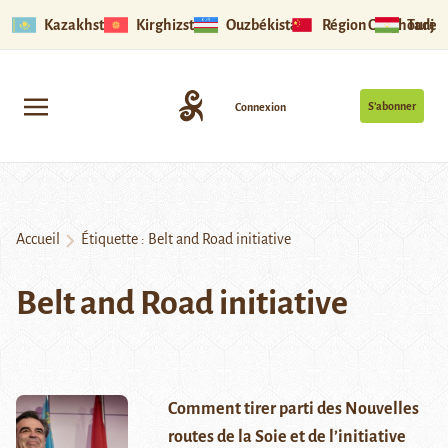
Kazakhstan
Kirghizstan
Ouzbékistan
Région Ouïghoure
Tadjik
S’abonner
Connexion
Accueil
Étiquette :
Belt and Road initiative
Belt and Road initiative
Comment tirer parti des Nouvelles
routes de la Soie et de l’initiative