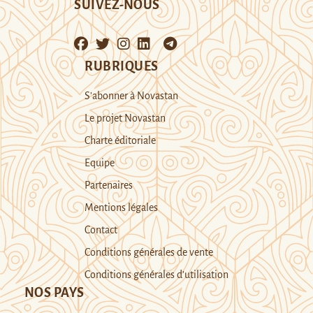
SUIVEZ-NOUS
RUBRIQUES
S’abonner à Novastan
Le projet Novastan
Charte éditoriale
Equipe
Partenaires
Mentions légales
Contact
Conditions générales de vente
Conditions générales d’utilisation
NOS PAYS