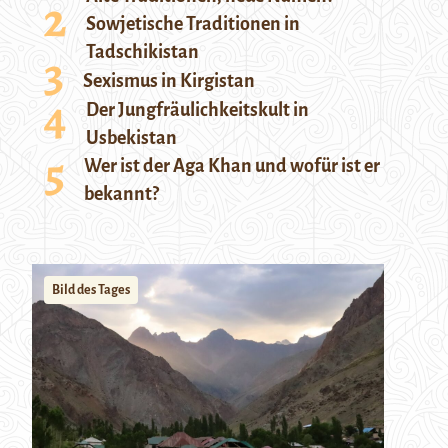
Sowjetische Traditionen in
Tadschikistan
Sexismus in Kirgistan
Der Jungfräulichkeitskult in
Usbekistan
Wer ist der Aga Khan und wofür ist er
bekannt?
Bild des Tages