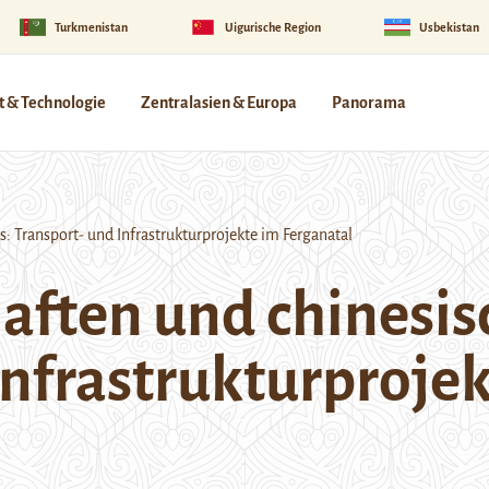
Turkmenistan
Uigurische Region
Usbekistan
 & Technologie
Zentralasien & Europa
Panorama
 Transport- und Infrastrukturprojekte im Ferganatal
ften und chinesisc
Infrastrukturproje