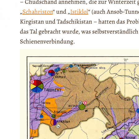
– Chudschand annehmen, die zur Winterzeit g
„
Schahriston
“ und „
Istiklol
“ (auch Ansob-Tunne
Kirgistan und Tadschikistan – hatten das Prob
das Tal gebracht wurde, was selbstverständlich 
Schienenverbindung.