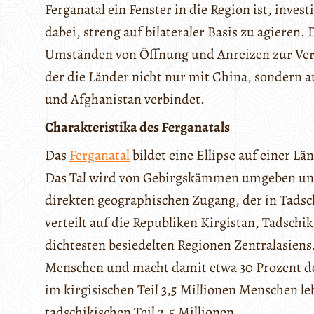
Ferganatal ein Fenster in die Region ist, inves
dabei, streng auf bilateraler Basis zu agieren
Umständen von Öffnung und Anreizen zur Vern
der die Länder nicht nur mit China, sondern 
und Afghanistan verbindet.
Charakteristika des Ferganatals
Das
Ferganatal
bildet eine Ellipse auf einer L
Das Tal wird von Gebirgskämmen umgeben und
direkten geographischen Zugang, der in Tadschi
verteilt auf die Republiken Kirgistan, Tadschi
dichtesten besiedelten Regionen Zentralasiens
Menschen und macht damit etwa 30 Prozent d
im kirgisischen Teil 3,5 Millionen Menschen l
tadschikischen Teil 2,5 Millionen.