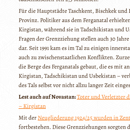
Für die Hauptstädte Taschkent, Bischkek und 
Provinz. Politiker aus dem Ferganatal erhielte
Kirgistan, während sie in Tadschikistan und Us
Fragen der Grenzziehung stellen auch 30 Jahre
dar. Seit 1991 kam es im Tal zu einigen inner
auch zu zwischenstaatlichen Konflikten. Zurz
die Berge des Ferganatals gebaut, die es mit a
Kirgistan, Tadschikistan und Usbekistan – ve
des Tals selbst vor nicht allzu langer Zeit einges
Lest auch auf Novastan:
Toter und Verletzter 
– Kirgistan
Mit der
Neugliederung 1924/25 wurden in Zen
fortbestehen. Diese Grenzziehungen sorgten d