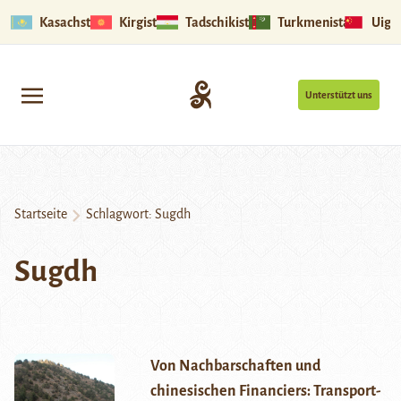
Kasachstan
Kirgistan
Tadschikistan
Turkmenistan
Uigu
Unterstützt uns
Startseite
Schlagwort:
Sugdh
Sugdh
Von Nachbarschaften und
chinesischen Financiers: Transport-