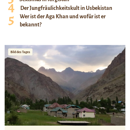
Der Jungfräulichkeitskult in Usbekistan
Wer ist der Aga Khan und wofür ist er
bekannt?
Bild des Tages