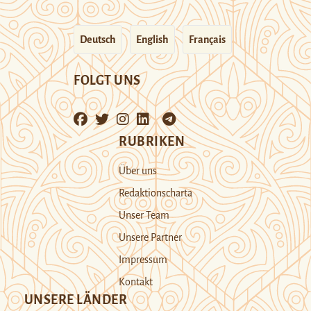
Deutsch
English
Français
FOLGT UNS
RUBRIKEN
Über uns
Redaktionscharta
Unser Team
Unsere Partner
Impressum
Kontakt
UNSERE LÄNDER