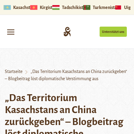
Kasachstan
Kirgistan
Tadschikistan
Turkmenistan
Uigu
Unterstützt uns
Startseite
„Das Territorium Kasachstans an China zurückgeben“
– Blogbeitrag löst diplomatische Verstimmung aus
„Das Territorium
Kasachstans an China
zurückgeben“ – Blogbeitrag
löst diplomatische