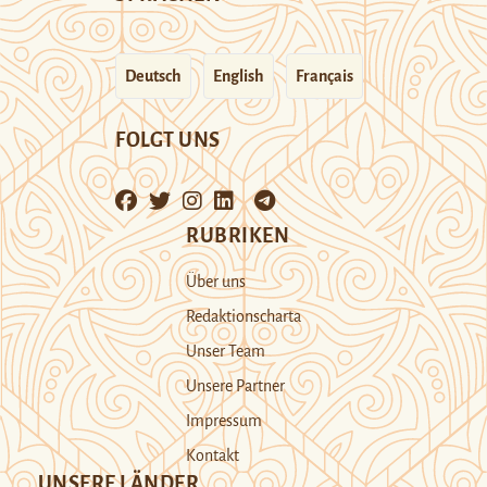
Deutsch
English
Français
FOLGT UNS
RUBRIKEN
Über uns
Redaktionscharta
Unser Team
Unsere Partner
Impressum
Kontakt
UNSERE LÄNDER