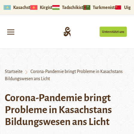
Kasachstan
Kirgistan
Tadschikistan
Turkmenistan
Uigu
Unterstützt uns
Startseite
Corona-Pandemie bringt Probleme in Kasachstans
Bildungswesen ans Licht
Corona-Pandemie bringt
Probleme in Kasachstans
Bildungswesen ans Licht