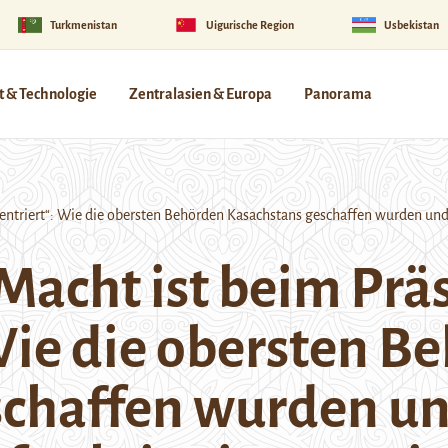
Turkmenistan
Uigurische Region
Usbekistan
 & Technologie
Zentralasien & Europa
Panorama
entriert“: Wie die obersten Behörden Kasachstans geschaffen wurden und 
 Macht ist beim Pr
Wie die obersten B
schaffen wurden u