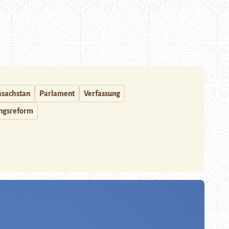
asachstan
Parlament
Verfassung
ngsreform