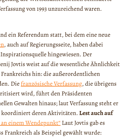
Verfassung von 1993 unzureichend waren.
fand ein Referendum statt, bei dem eine neue
en
, auch auf Regierungsseite, haben dabei
s Inspirationsquelle hingewiesen. Der
ij Jovtis weist auf die wesentliche Ähnlichkeit
Frankreichs hin: die außerordentlichen
den. Die
französische Verfassung
, die übrigens
ritisiert wird, führt den Präsidenten
llen Gewalten hinaus; laut Verfassung steht er
d koordiniert deren Aktivitäten.
Lest auch auf
ig an einem Wendepunkt“
Laut Jovtis gab es
s Frankreich als Beispiel gewählt wurde: