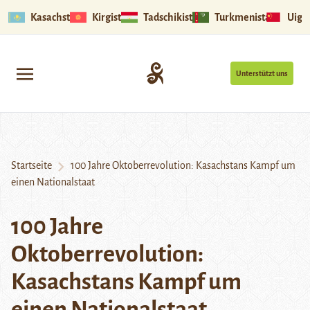
Kasachstan
Kirgistan
Tadschikistan
Turkmenistan
Uigu
Unterstützt uns
Startseite
100 Jahre Oktoberrevolution: Kasachstans Kampf um
einen Nationalstaat
100 Jahre
Oktoberrevolution:
Kasachstans Kampf um
einen Nationalstaat