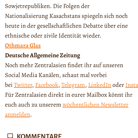
Sowjetrepubliken. Die Folgen der
Nationalisierung Kasachstans spiegeln sich noch
heute in der gesellschaftlichen Debatte über eine
ethnische oder zivile Identität wieder.
Othmara Glas
Deutsche Allgemeine Zeitung
Noch mehr Zentralasien findet ihr auf unseren
Social Media Kanälen, schaut mal vorbei
bei
Twitter
,
Facebook
,
Telegram
,
LinkedIn
oder
Inst
Für Zentralasien direkt in eurer Mailbox könnt ihr
euch auch zu unserem
wöchentlichen Newsletter
anmelden
.
KOMMENTARE