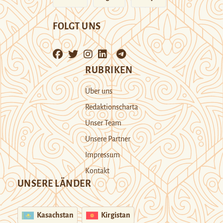
FOLGT UNS
RUBRIKEN
Über uns
Redaktionscharta
Unser Team
Unsere Partner
Impressum
Kontakt
UNSERE LÄNDER
Kasachstan
Kirgistan