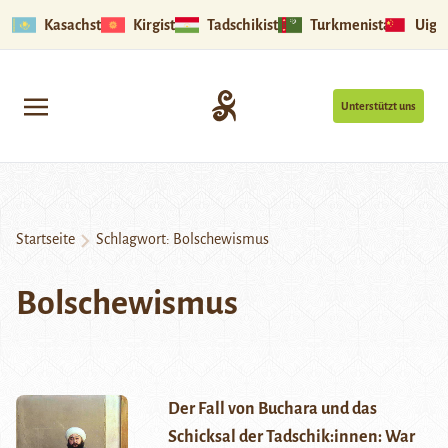
Kasachstan
Kirgistan
Tadschikistan
Turkmenistan
Uigu
Unterstützt uns
Startseite
Schlagwort:
Bolschewismus
Bolschewismus
Der Fall von Buchara und das
Schicksal der Tadschik:innen: War