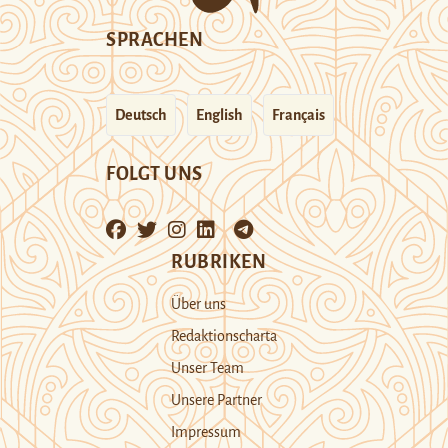
SPRACHEN
Deutsch
English
Français
FOLGT UNS
RUBRIKEN
Über uns
Redaktionscharta
Unser Team
Unsere Partner
Impressum