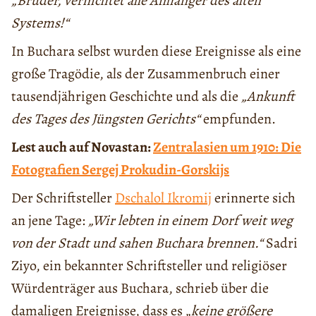
„Brüder, vernichtet alle Anhänger des alten
Systems!“
In Buchara selbst wurden diese Ereignisse als eine
große Tragödie, als der Zusammenbruch einer
tausendjährigen Geschichte und als die
„Ankunft
des Tages des Jüngsten Gerichts“
empfunden.
Lest auch auf Novastan:
Zentralasien um 1910: Die
Fotografien Sergej Prokudin-Gorskijs
Der Schriftsteller
Dschalol Ikromij
erinnerte sich
an jene Tage:
„Wir lebten in einem Dorf weit weg
von der Stadt und sahen Buchara brennen.“
Sadri
Ziyo, ein bekannter Schriftsteller und religiöser
Würdenträger aus Buchara, schrieb über die
damaligen Ereignisse, dass es „
keine größere