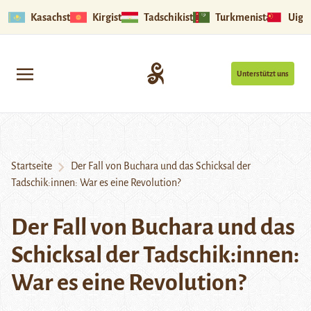
Kasachstan
Kirgistan
Tadschikistan
Turkmenistan
Uigu
Unterstützt uns
Startseite
Der Fall von Buchara und das Schicksal der
Tadschik:innen: War es eine Revolution?
Der Fall von Buchara und das
Schicksal der Tadschik:innen:
War es eine Revolution?