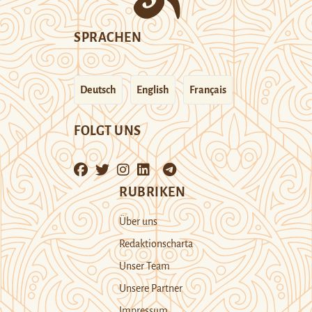
SPRACHEN
Deutsch
English
Français
FOLGT UNS
RUBRIKEN
Über uns
Redaktionscharta
Unser Team
Unsere Partner
Impressum