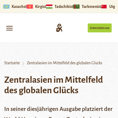
Kasachstan
Kirgistan
Tadschikistan
Turkmenistan
Uigu
Unterstützt uns
Startseite
Zentralasien im Mittelfeld des globalen Glücks
Zentralasien im Mittelfeld
des globalen Glücks
In seiner diesjährigen Ausgabe platziert der