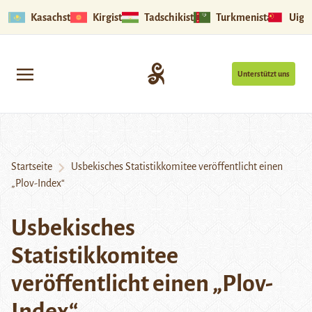
Kasachstan
Kirgistan
Tadschikistan
Turkmenistan
Uigu
Unterstützt uns
Startseite
Usbekisches Statistikkomitee veröffentlicht einen
„Plov-Index“
Usbekisches
Statistikkomitee
veröffentlicht einen „Plov-
Index“