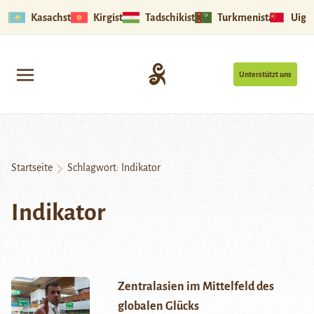
Kasachstan
Kirgistan
Tadschikistan
Turkmenistan
Uigu
Unterstützt uns
Startseite
Schlagwort:
Indikator
Indikator
Zentralasien im Mittelfeld des
globalen Glücks