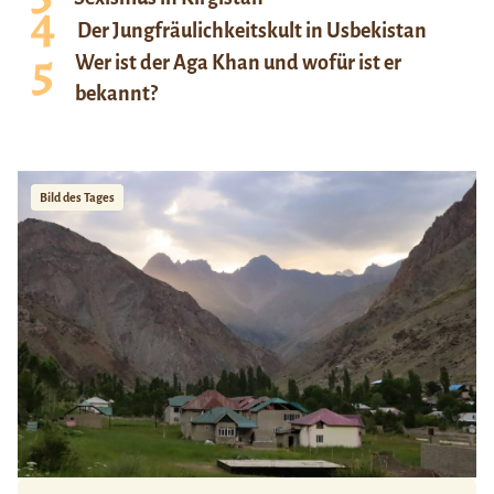
Der Jungfräulichkeitskult in Usbekistan
Wer ist der Aga Khan und wofür ist er
bekannt?
Bild des Tages