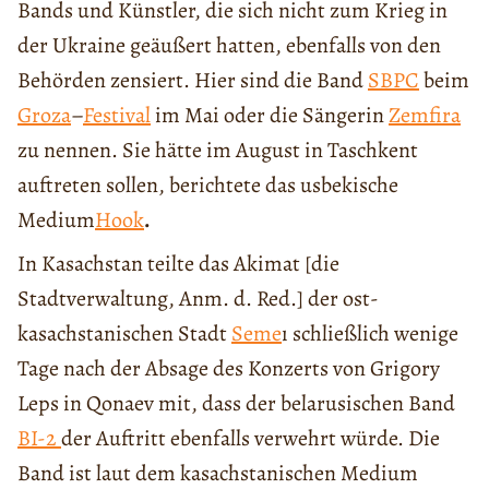
Bands und Künstler, die sich nicht zum Krieg in
der Ukraine geäußert hatten, ebenfalls von den
Behörden zensiert. Hier sind die Band
SBPC
beim
Groza
–
Festival
im Mai oder die Sängerin
Zemfira
zu nennen. Sie hätte im August in Taschkent
auftreten sollen, berichtete das usbekische
Medium
Hook
.
In Kasachstan teilte das Akimat [die
Stadtverwaltung, Anm. d. Red.] der ost-
kasachstanischen Stadt
Seme
ı schließlich wenige
Tage nach der Absage des Konzerts von Grigory
Leps in Qonaev mit, dass der belarusischen Band
B
I
-2
der Auftritt ebenfalls verwehrt würde. Die
Band ist laut dem kasachstanischen Medium