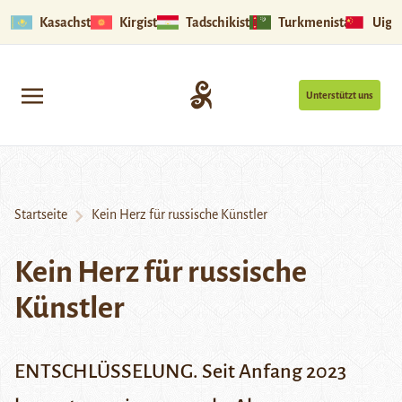
Kasachstan
Kirgistan
Tadschikistan
Turkmenistan
Uigu
Unterstützt uns
Startseite
Kein Herz für russische Künstler
Kein Herz für russische
Künstler
ENTSCHLÜSSELUNG. Seit Anfang 2023