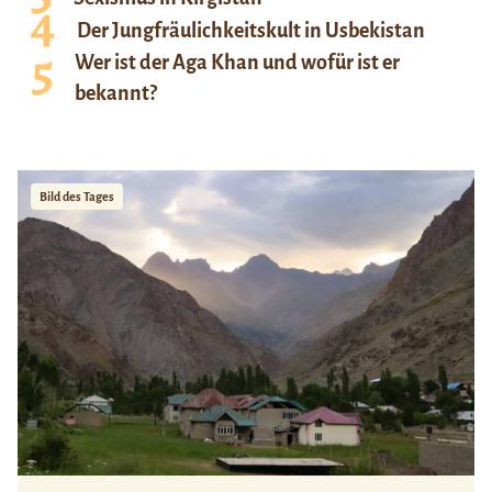
Der Jungfräulichkeitskult in Usbekistan
Wer ist der Aga Khan und wofür ist er
bekannt?
Bild des Tages