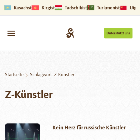
Kasachstan
Kirgistan
Tadschikistan
Turkmenistan
Uigu
Unterstützt uns
Startseite
Schlagwort:
Z-Künstler
Z-Künstler
Kein Herz für russische Künstler