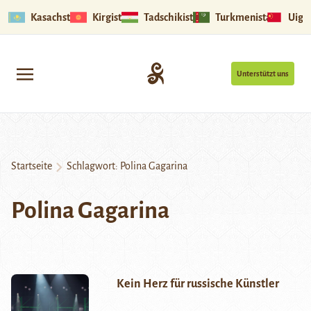
Kasachstan
Kirgistan
Tadschikistan
Turkmenistan
Uigu
Unterstützt uns
Startseite
Schlagwort:
Polina Gagarina
Polina Gagarina
Kein Herz für russische Künstler