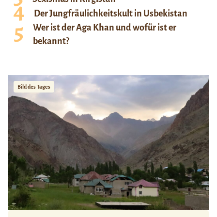
Der Jungfräulichkeitskult in Usbekistan
Wer ist der Aga Khan und wofür ist er
bekannt?
Bild des Tages