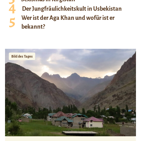
Der Jungfräulichkeitskult in Usbekistan
Wer ist der Aga Khan und wofür ist er
bekannt?
Bild des Tages