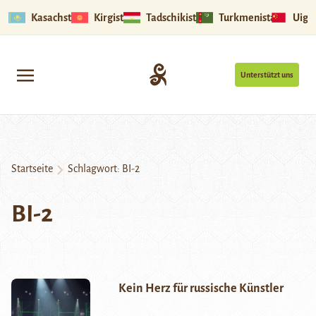
Kasachstan
Kirgistan
Tadschikistan
Turkmenistan
Uigu
Unterstützt uns
Startseite
Schlagwort:
BI-2
BI-2
Kein Herz für russische Künstler