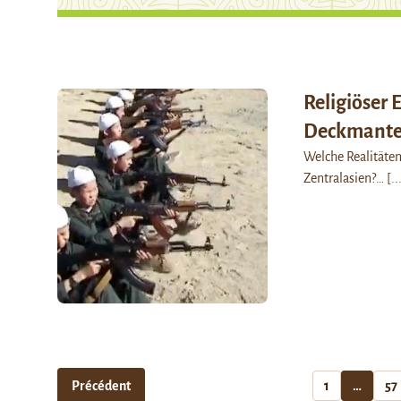
Religiöser 
Deckmantel
Welche Realitäten
Zentralasien?…
[..
Précédent
1
…
57