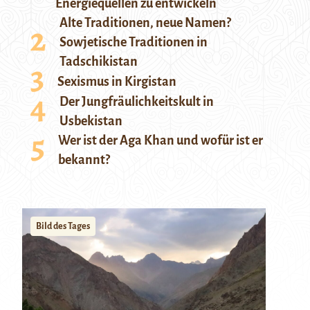
Energiequellen zu entwickeln
Alte Traditionen, neue Namen?
Sowjetische Traditionen in
Tadschikistan
Sexismus in Kirgistan
Der Jungfräulichkeitskult in
Usbekistan
Wer ist der Aga Khan und wofür ist er
bekannt?
Bild des Tages