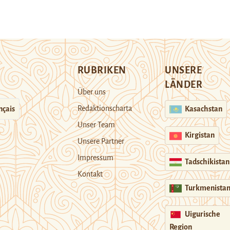
RUBRIKEN
UNSERE
LÄNDER
Über uns
Redaktionscharta
nçais
Kasachstan
Unser Team
Kirgistan
Unsere Partner
Impressum
Tadschikistan
Kontakt
Turkmenista
Uigurische
Region