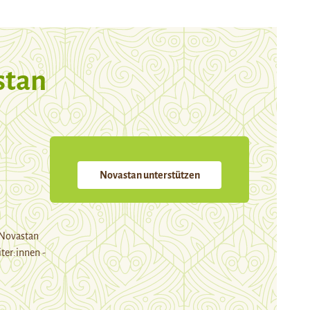
stan
Novastan unterstützen
 Novastan
ter:innen -