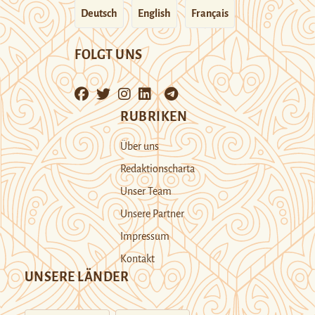
Deutsch
English
Français
FOLGT UNS
RUBRIKEN
Über uns
Redaktionscharta
Unser Team
Unsere Partner
Impressum
Kontakt
UNSERE LÄNDER