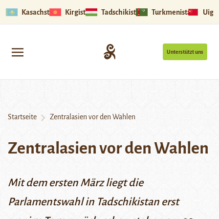
Kasachstan
Kirgistan
Tadschikistan
Turkmenistan
Uigu
Unterstützt uns
Startseite
Zentralasien vor den Wahlen
Zentralasien vor den Wahlen
Mit dem ersten März liegt die
Parlamentswahl in Tadschikistan erst