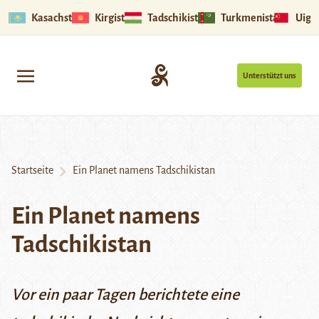
Kasachstan
Kirgistan
Tadschikistan
Turkmenistan
Uigu
Unterstützt uns
Startseite
Ein Planet namens Tadschikistan
Ein Planet namens
Tadschikistan
Vor ein paar Tagen berichtete eine