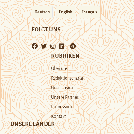
Deutsch
English
Français
FOLGT UNS
RUBRIKEN
Über uns
Redaktionscharta
Unser Team
Unsere Partner
Impressum
Kontakt
UNSERE LÄNDER