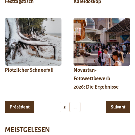
Festtagstisch
Kaleidoskop
Plötzlicher Schneefall
Novastan-
Fotowettbewerb
2026: Die Ergebnisse
Précédent
5
…
Suivant
MEISTGELESEN