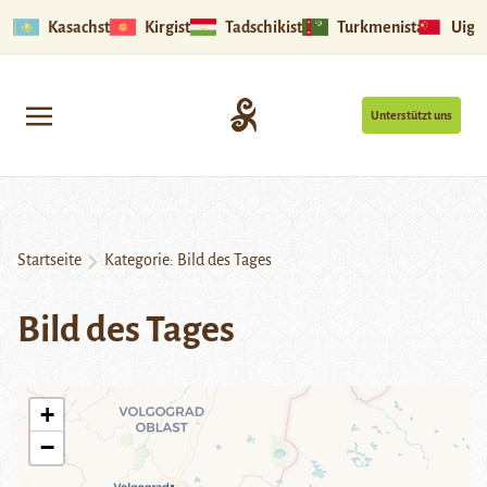
Kasachstan
Kirgistan
Tadschikistan
Turkmenistan
Uigu
Unterstützt uns
Startseite
Kategorie:
Bild des Tages
Bild des Tages
+
−