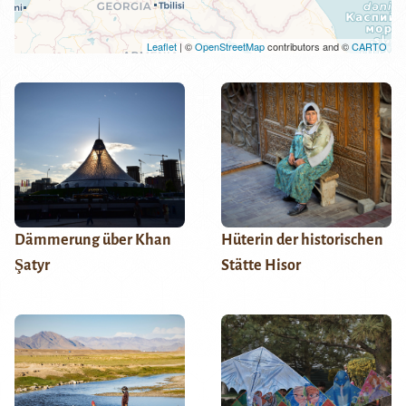
Leaflet
| ©
OpenStreetMap
contributors and ©
CARTO
Dämmerung über Khan
Hüterin der historischen
Şatyr
Stätte Hisor