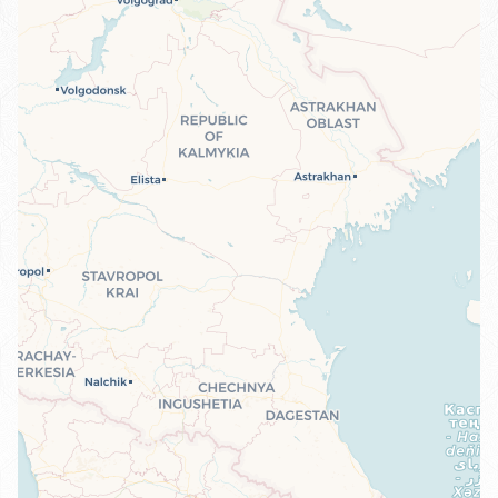
Travelers' Map wird geladen …
Wenn du dies siehst, nachdem deine
Seite vollständig geladen wurde,
fehlen leafletJS-Dateien.