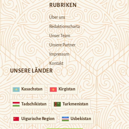
RUBRIKEN
Über uns
Redaktionscharta
Unser Team
Unsere Partner
Impressum
Kontakt
UNSERE LÄNDER
Kasachstan
Kirgistan
Tadschikistan
Turkmenistan
Uigurische Region
Usbekistan