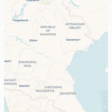
Travelers' Map wird geladen …
Wenn du dies siehst, nachdem deine
Seite vollständig geladen wurde,
fehlen leafletJS-Dateien.