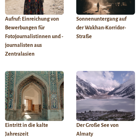
Aufruf: Einreichung von
Sonnenuntergang auf
Bewerbungen für
der Wakhan-Korridor-
Fotojournalistinnen und -
Straße
journalisten aus
Zentralasien
Eintritt in die kalte
Der Große See von
Jahreszeit
Almaty