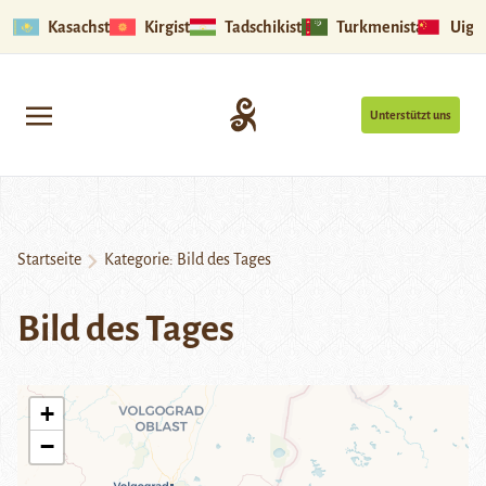
Kasachstan
Kirgistan
Tadschikistan
Turkmenistan
Uigu
Unterstützt uns
Startseite
Kategorie:
Bild des Tages
Bild des Tages
+
−