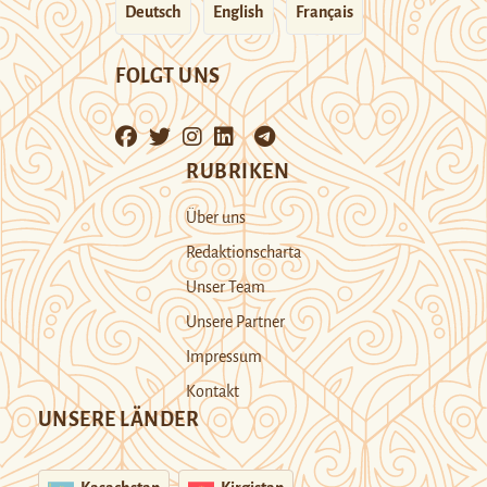
Deutsch
English
Français
FOLGT UNS
RUBRIKEN
Über uns
Redaktionscharta
Unser Team
Unsere Partner
Impressum
Kontakt
UNSERE LÄNDER