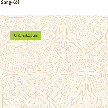
Song-Köl
Unterstützt uns
n