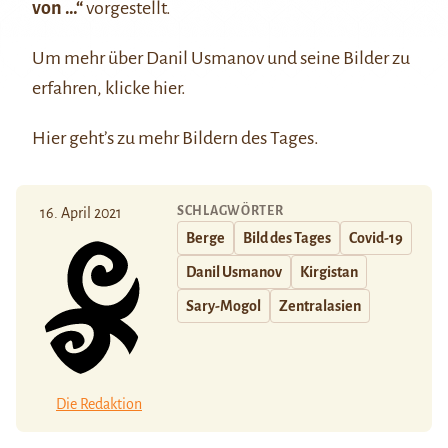
von …“
vorgestellt.
Um mehr über Danil Usmanov und seine Bilder zu
erfahren, klicke
hier
.
Hier
geht’s zu mehr Bildern des Tages.
SCHLAGWÖRTER
16. April 2021
Berge
Bild des Tages
Covid-19
Danil Usmanov
Kirgistan
Sary-Mogol
Zentralasien
Die Redaktion