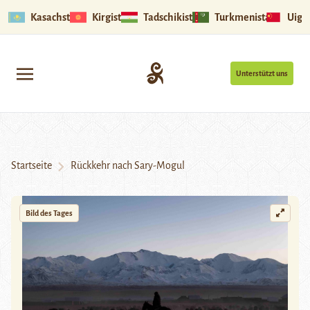
Kasachstan
Kirgistan
Tadschikistan
Turkmenistan
Uigu
Unterstützt uns
Startseite
Rückkehr nach Sary-Mogul
Bild des Tages