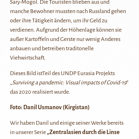
Sary-Mogol. Die Touristen blieben aus und
manche Bewohner mussten nach Russland gehen
oder ihre Tätigkeit ändern, um ihr Geld zu
verdienen. Aufgrund der Höhenlage können sie
außer Kartoffeln und Gerste nur wenig Anderes
anbauen und betreiben traditonelle
Viehwirtschaft.
Dieses Bild istTeil des UNDP Eurasia Projekts
„
Surviving a pandemic: Visual impacts of Covid-19
“
das 2020 realisiert wurde.
Foto:
Danil Usmanov
(Kirgistan)
Wir haben Danil und einige seiner Werke bereits
in unserer Serie
„Zentralasien durch die Linse