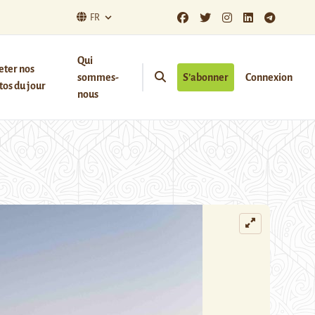
FR
Qui
eter nos
sommes-
S’abonner
Connexion
os du jour
nous