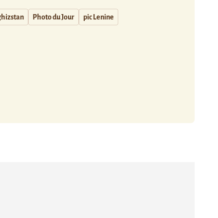
ghizstan
Photo du Jour
pic Lenine