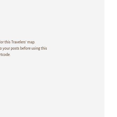
r this Travelers' map.
 your posts before using this
rtcode.