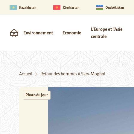
Kazakhstan
Kirghizstan
Ouzbékistan
L'Europe et l'Asie
Environnement
Economie
centrale
Accueil
Retour des hommes à Sary-Moghol
Photo du jour