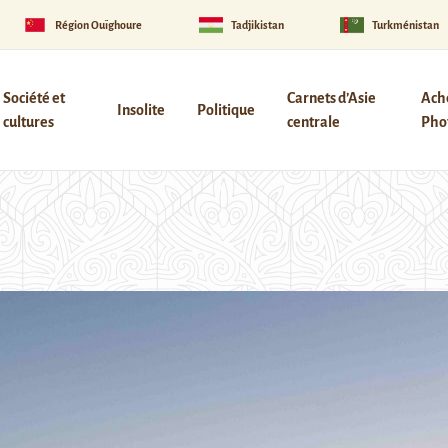
Région Ouïghoure
Tadjikistan
Turkménistan
Société et
Carnets d’Asie
Ach
Insolite
Politique
cultures
centrale
Phot