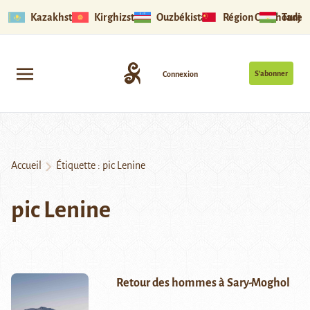
Kazakhstan
Kirghizstan
Ouzbékistan
Région Ouïghoure
Tadjik
S’abonner
Connexion
Accueil
Étiquette :
pic Lenine
pic Lenine
Retour des hommes à Sary-Moghol