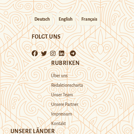
Deutsch
English
Français
FOLGT UNS
RUBRIKEN
Über uns
Redaktionscharta
Unser Team
Unsere Partner
Impressum
Kontakt
UNSERE LÄNDER