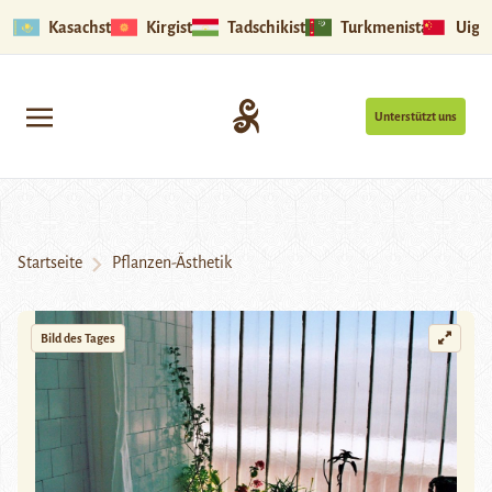
Kasachstan
Kirgistan
Tadschikistan
Turkmenistan
Uigu
Unterstützt uns
Startseite
Pflanzen-Ästhetik
Bild des Tages