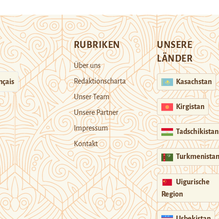
RUBRIKEN
UNSERE
LÄNDER
Über uns
Redaktionscharta
nçais
Kasachstan
Unser Team
Kirgistan
Unsere Partner
Impressum
Tadschikistan
Kontakt
Turkmenista
Uigurische
Region
Usbekistan