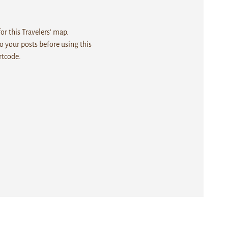
r this Travelers' map.
 your posts before using this
rtcode.