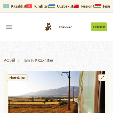
Kazakhstan
Kirghizstan
Ouzbékistan
Région Ouïghoure
Tadjik
S’abonner
Connexion
Accueil
Train au Kazakhstan
Photo du jour