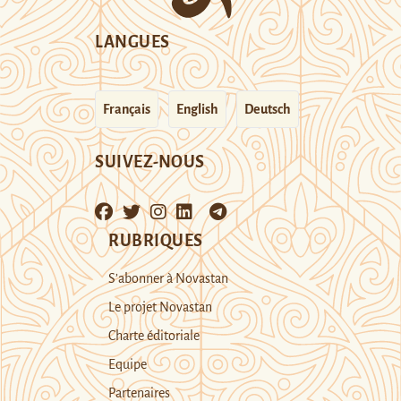
LANGUES
Français
English
Deutsch
SUIVEZ-NOUS
RUBRIQUES
S’abonner à Novastan
Le projet Novastan
Charte éditoriale
Equipe
Partenaires