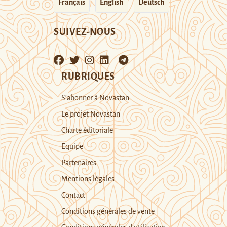
Français
English
Deutsch
SUIVEZ-NOUS
RUBRIQUES
S’abonner à Novastan
Le projet Novastan
Charte éditoriale
Equipe
Partenaires
Mentions légales
Contact
Conditions générales de vente