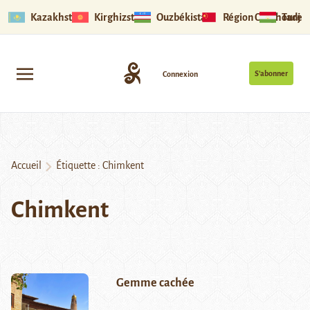
Kazakhstan
Kirghizstan
Ouzbékistan
Région Ouïghoure
Tadjik
S’abonner
Connexion
Accueil
Étiquette :
Chimkent
Chimkent
Gemme cachée