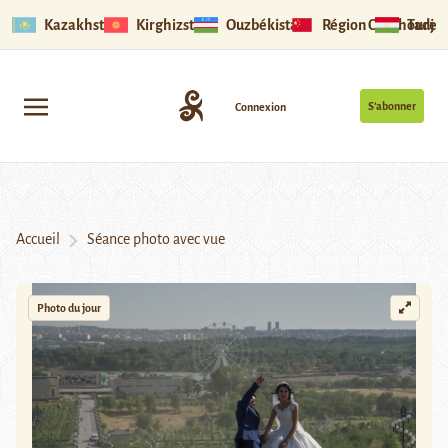
Kazakhstan
Kirghizstan
Ouzbékistan
Région Ouïghoure
Tadjik
S’abonner
Connexion
Accueil
Séance photo avec vue
Photo du jour