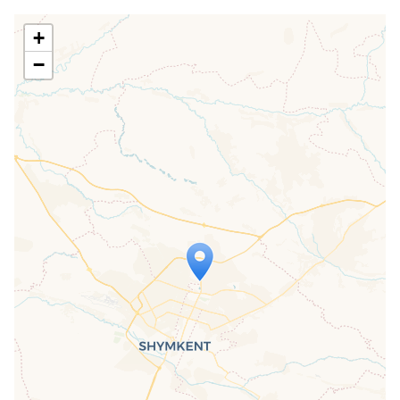
+
−
Travelers' Map is loading...
If you see this after your page is
loaded completely, leafletJS files are
missing.