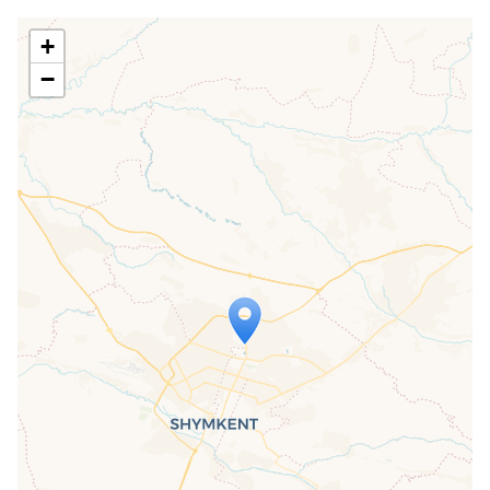
+
−
Travelers' Map is loading...
If you see this after your page is
loaded completely, leafletJS files are
missing.