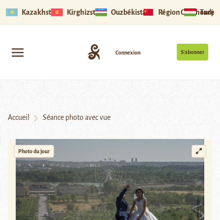
Kazakhstan
Kirghizstan
Ouzbékistan
Région Ouïghoure
Tadjik
S’abonner
Connexion
Accueil
Séance photo avec vue
Photo du jour