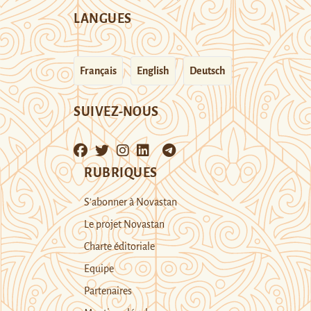
LANGUES
Français
English
Deutsch
SUIVEZ-NOUS
RUBRIQUES
S’abonner à Novastan
Le projet Novastan
Charte éditoriale
Equipe
Partenaires