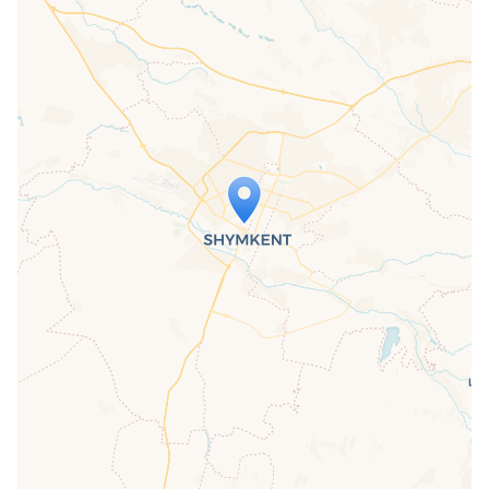
Travelers' Map is loading...
If you see this after your page is
loaded completely, leafletJS files are
missing.