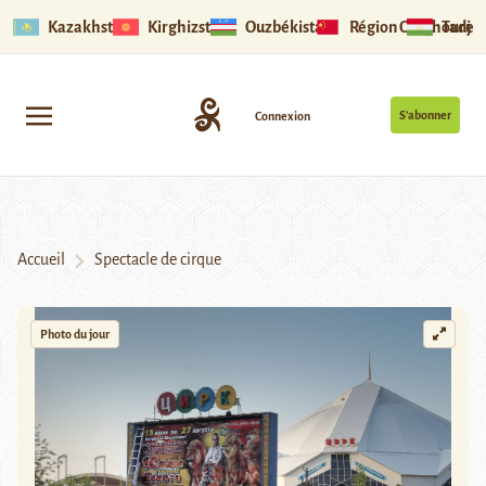
Kazakhstan
Kirghizstan
Ouzbékistan
Région Ouïghoure
Tadjik
S’abonner
Connexion
Accueil
Spectacle de cirque
Photo du jour