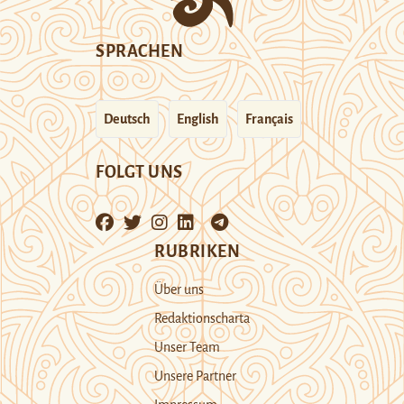
SPRACHEN
Deutsch
English
Français
FOLGT UNS
RUBRIKEN
Über uns
Redaktionscharta
Unser Team
Unsere Partner