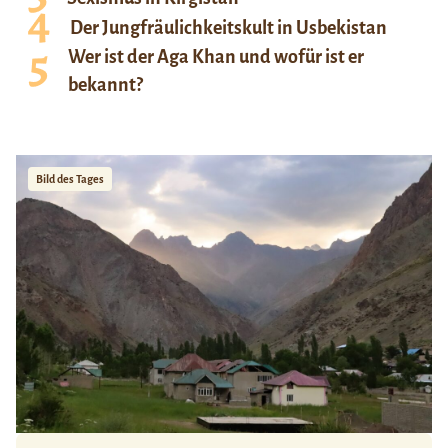
Der Jungfräulichkeitskult in Usbekistan
Wer ist der Aga Khan und wofür ist er
bekannt?
Bild des Tages