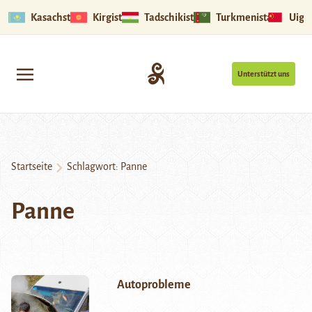
Kasachstan
Kirgistan
Tadschikistan
Turkmenistan
Uigu
Unterstützt uns
Startseite
Schlagwort:
Panne
Panne
Autoprobleme