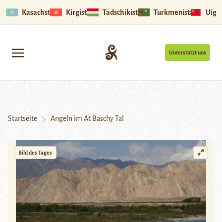
Kasachstan
Kirgistan
Tadschikistan
Turkmenistan
Uigu
Unterstützt uns
Startseite
Angeln im At Baschy Tal
Bild des Tages