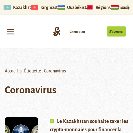
Kazakhstan
Kirghizstan
Ouzbékistan
Région Ouïghoure
Tadjik
S’abonner
Connexion
Accueil
Étiquette :
Coronavirus
Coronavirus
Le Kazakhstan souhaite taxer les
crypto-monnaies pour financer la