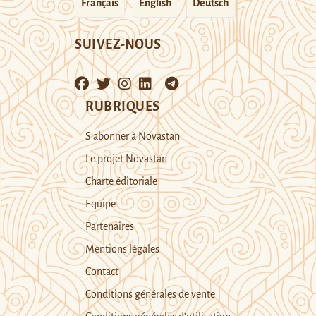
Français
English
Deutsch
SUIVEZ-NOUS
RUBRIQUES
S’abonner à Novastan
Le projet Novastan
Charte éditoriale
Equipe
Partenaires
Mentions légales
Contact
Conditions générales de vente