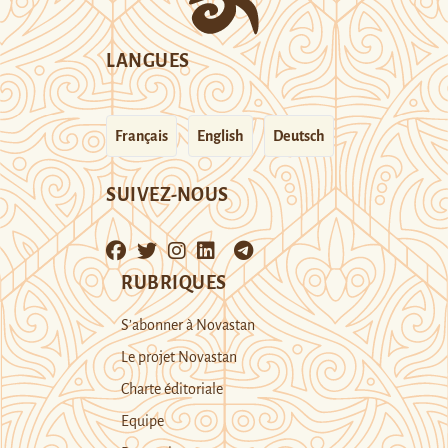
LANGUES
Français
English
Deutsch
SUIVEZ-NOUS
RUBRIQUES
S’abonner à Novastan
Le projet Novastan
Charte éditoriale
Equipe