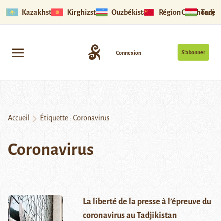
Kazakhstan
Kirghizstan
Ouzbékistan
Région Ouïghoure
Tadjik
S’abonner
Connexion
Accueil
Étiquette :
Coronavirus
Coronavirus
La liberté de la presse à l’épreuve du
coronavirus au Tadjikistan