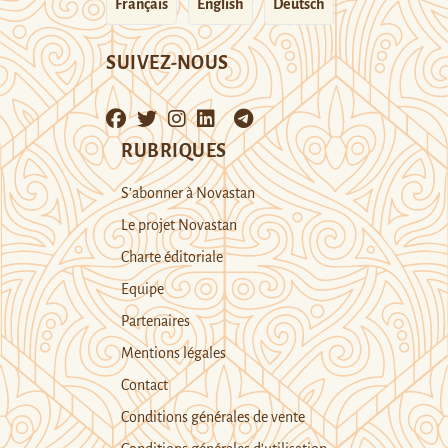
Français
English
Deutsch
SUIVEZ-NOUS
RUBRIQUES
S’abonner à Novastan
Le projet Novastan
Charte éditoriale
Equipe
Partenaires
Mentions légales
Contact
Conditions générales de vente