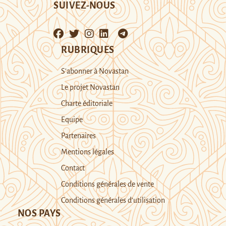
SUIVEZ-NOUS
RUBRIQUES
S’abonner à Novastan
Le projet Novastan
Charte éditoriale
Equipe
Partenaires
Mentions légales
Contact
Conditions générales de vente
Conditions générales d’utilisation
NOS PAYS