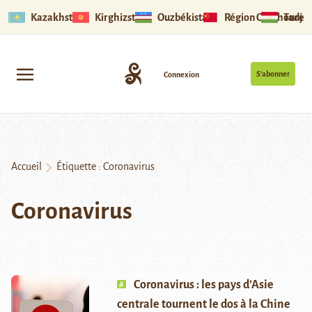
Kazakhstan
Kirghizstan
Ouzbékistan
Région Ouïghoure
Tadjik
S’abonner
Connexion
Accueil
Étiquette :
Coronavirus
Coronavirus
Coronavirus : les pays d’Asie
centrale tournent le dos à la Chine