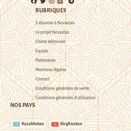
RUBRIQUES
S’abonner à Novastan
Le projet Novastan
Charte éditoriale
Equipe
Partenaires
Mentions légales
Contact
Conditions générales de vente
Conditions générales d’utilisation
NOS PAYS
Kazakhstan
Kirghizstan