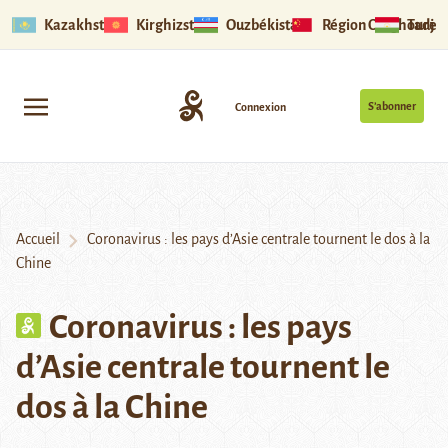
Kazakhstan
Kirghizstan
Ouzbékistan
Région Ouïghoure
Tadjik
S’abonner
Connexion
Accueil
Coronavirus : les pays d’Asie centrale tournent le dos à la
Chine
Coronavirus : les pays
d’Asie centrale tournent le
dos à la Chine