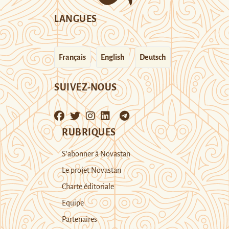
LANGUES
Français
English
Deutsch
SUIVEZ-NOUS
RUBRIQUES
S’abonner à Novastan
Le projet Novastan
Charte éditoriale
Equipe
Partenaires