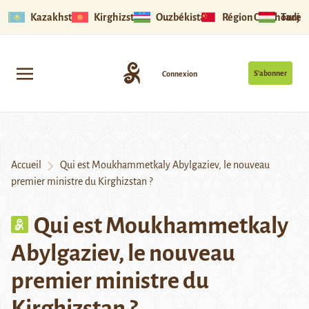
Kazakhstan
Kirghizstan
Ouzbékistan
Région Ouïghoure
Tadjik
S’abonner
Connexion
Accueil
Qui est Moukhammetkaly Abylgaziev, le nouveau
premier ministre du Kirghizstan ?
Qui est Moukhammetkaly
Abylgaziev, le nouveau
premier ministre du
Kirghizstan ?