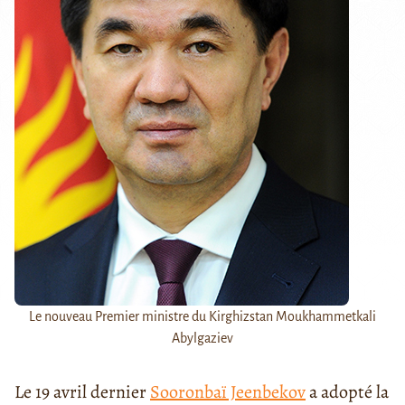
Le nouveau Premier ministre du Kirghizstan Moukhammetkali
Abylgaziev
Le 19 avril dernier
Sooronbaï Jeenbekov
a adopté la