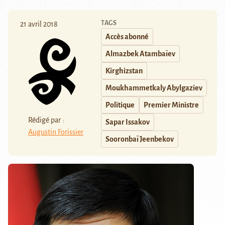
TAGS
21 avril 2018
Accès abonné
Almazbek Atambaïev
Kirghizstan
Moukhammetkaly Abylgaziev
Politique
Premier Ministre
Rédigé par :
Sapar Issakov
Augustin Forissier
Sooronbaï Jeenbekov