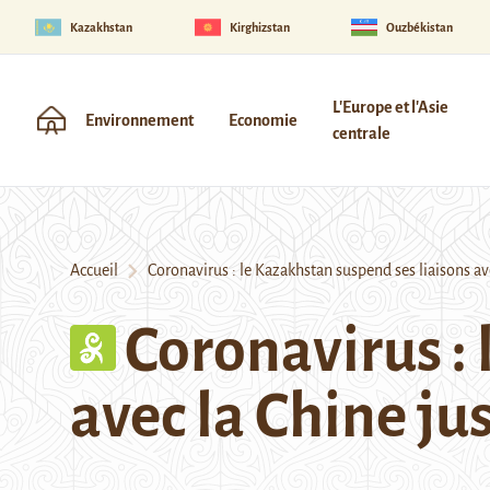
Kazakhstan
Kirghizstan
Ouzbékistan
L'Europe et l'Asie
Environnement
Economie
centrale
Accueil
Coronavirus : le Kazakhstan suspend ses liaisons av
Coronavirus : 
avec la Chine ju