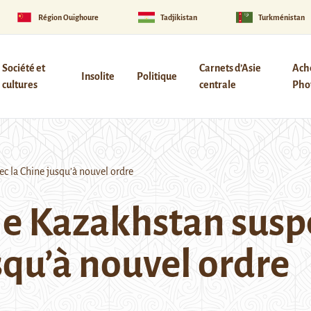
Région Ouïghoure
Tadjikistan
Turkménistan
Société et
Carnets d’Asie
Ach
Insolite
Politique
cultures
centrale
Phot
ec la Chine jusqu’à nouvel ordre
le Kazakhstan susp
squ’à nouvel ordre