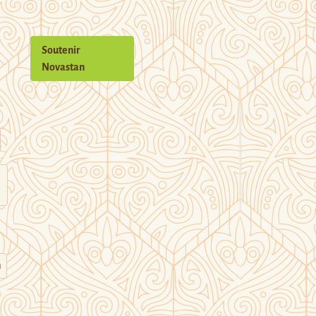
Soutenir
Novastan
n