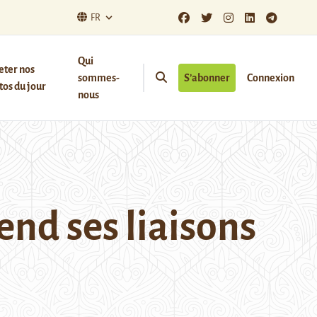
FR
Qui
eter nos
sommes-
S’abonner
Connexion
os du jour
nous
end ses liaisons