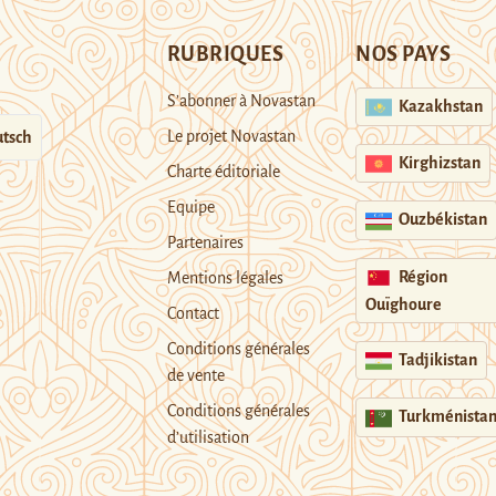
RUBRIQUES
NOS PAYS
S’abonner à Novastan
Kazakhstan
Le projet Novastan
tsch
Kirghizstan
Charte éditoriale
Equipe
Ouzbékistan
Partenaires
Région
Mentions légales
Ouïghoure
Contact
Conditions générales
Tadjikistan
de vente
Conditions générales
Turkménista
d’utilisation