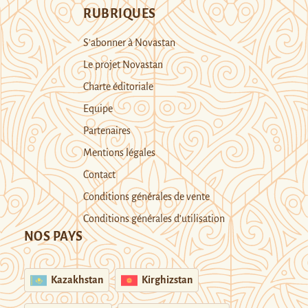
RUBRIQUES
S’abonner à Novastan
Le projet Novastan
Charte éditoriale
Equipe
Partenaires
Mentions légales
Contact
Conditions générales de vente
Conditions générales d’utilisation
NOS PAYS
Kazakhstan
Kirghizstan