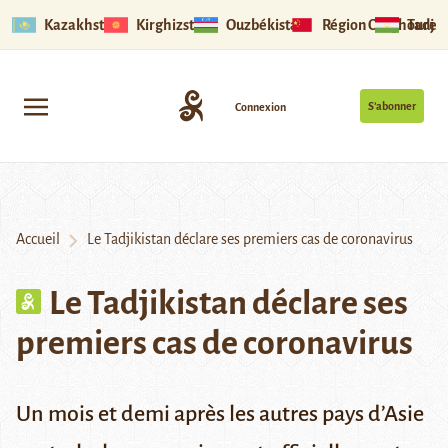
Kazakhstan
Kirghizstan
Ouzbékistan
Région Ouïghoure
Tadjik
S’abonner
Connexion
Accueil
Le Tadjikistan déclare ses premiers cas de coronavirus
Le Tadjikistan déclare ses
premiers cas de coronavirus
Un mois et demi après les autres pays d’Asie