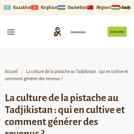
Kazakhstan
Kirghizstan
Ouzbékistan
Région Ouïghoure
Tadjik
S’abonner
Connexion
Accueil
La culture de la pistache au Tadjikistan : qui en cultive et
comment générer des revenus ?
La culture de la pistache au
Tadjikistan : qui en cultive et
comment générer des
revenus ?