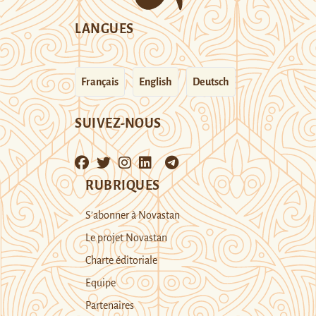
LANGUES
Français
English
Deutsch
SUIVEZ-NOUS
RUBRIQUES
S’abonner à Novastan
Le projet Novastan
Charte éditoriale
Equipe
Partenaires