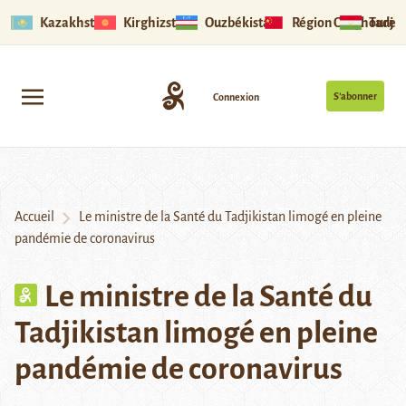
Kazakhstan
Kirghizstan
Ouzbékistan
Région Ouïghoure
Tadjik
S’abonner
Connexion
Accueil
Le ministre de la Santé du Tadjikistan limogé en pleine
pandémie de coronavirus
Le ministre de la Santé du
Tadjikistan limogé en pleine
pandémie de coronavirus