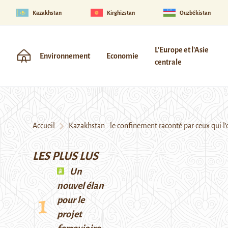
Kazakhstan
Kirghizstan
Ouzbékistan
L'Europe et l'Asie
Environnement
Economie
centrale
Accueil
Kazakhstan : le confinement raconté par ceux qui l’
LES PLUS LUS
Un
nouvel élan
pour le
projet