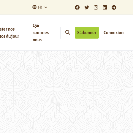
FR
Qui
eter nos
sommes-
S’abonner
Connexion
os du jour
nous