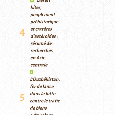
Desert
kites,
peuplement
préhistorique
et cratères
d’astéroïdes :
résumé de
recherches
en Asie
centrale
L’Ouzbékistan,
fer de lance
dans la lutte
contre le trafic
de biens