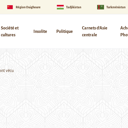
Région Ouïghoure
Tadjikistan
Turkménistan
Société et
Carnets d’Asie
Ach
Insolite
Politique
cultures
centrale
Phot
ont vécu