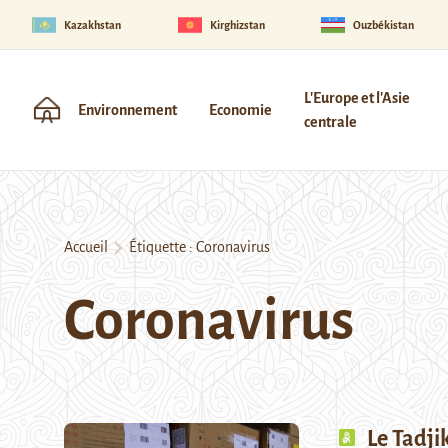
Kazakhstan
Kirghizstan
Ouzbékistan
L'Europe et l'Asie
Environnement
Economie
centrale
Accueil
Étiquette :
Coronavirus
Coronavirus
Le Tadji