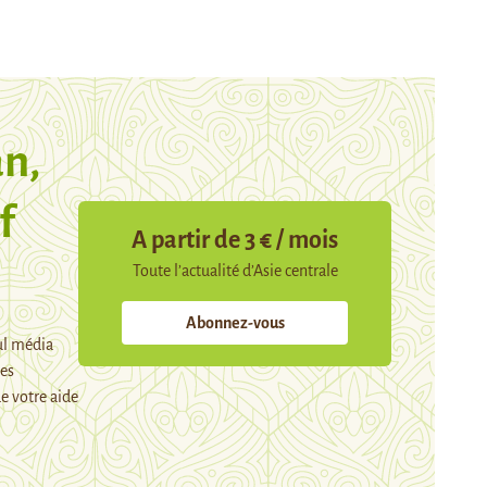
n,
f
A partir de 3 € / mois
Toute l’actualité d’Asie centrale
Abonnez-vous
ul média
mes
e votre aide