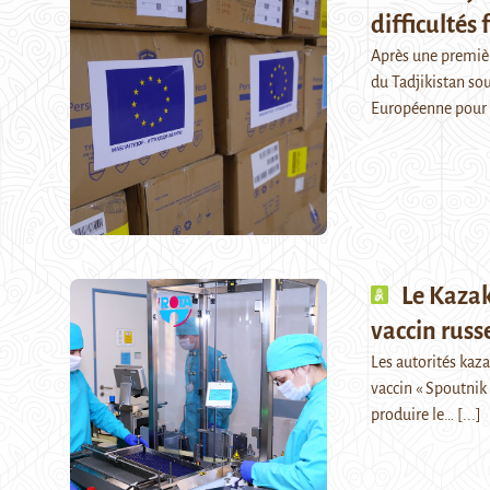
difficultés 
Après une premièr
du Tadjikistan sou
Européenne pour s
Le Kazak
vaccin russ
Les autorités kaz
vaccin « Spoutnik
produire le…
[...]