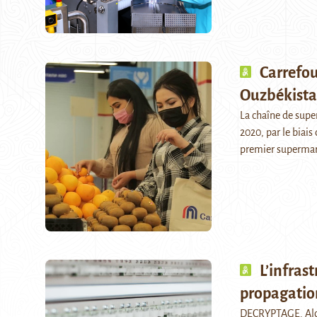
Carrefou
Ouzbékist
La chaîne de supe
2020, par le biais
premier superma
L’infras
propagation
DECRYPTAGE. Alors