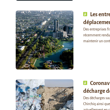
Les entr
déplacemen
Des entreprises 
récemment rendue
maintenir un con
Coronavi
décharge d
Des décharges sau
Chirchiq ainsi que
actuellement en c