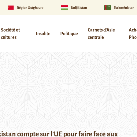
Région Ouïghoure
Tadjikistan
Turkménistan
Société et
Carnets d’Asie
Ach
Insolite
Politique
cultures
centrale
Phot
kistan compte sur l’UE pour faire face aux