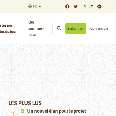
FR
Qui
eter nos
sommes-
S’abonner
Connexion
os du jour
nous
LES PLUS LUS
Un nouvel élan pour le projet