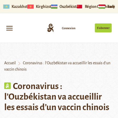
Kazakhstan
Kirghizstan
Ouzbékistan
Région Ouïghoure
Tadjik
S’abonner
Connexion
Accueil
Coronavirus : l’Ouzbékistan va accueillir les essais d’un
vaccin chinois
Coronavirus :
l’Ouzbékistan va accueillir
les essais d’un vaccin chinois