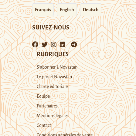
Français
English
Deutsch
SUIVEZ-NOUS
RUBRIQUES
S’abonner à Novastan
Le projet Novastan
Charte éditoriale
Equipe
Partenaires
Mentions légales
Contact
Conditions générales de vente